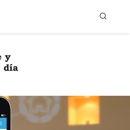
ES
Cambiar region
e y
 día