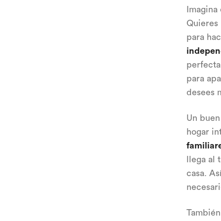
Imagina 
Quieres 
para ha
indepen
perfecta
para apa
desees m
Un buen 
hogar in
familiar
llega al
casa. As
necesari
Tambié