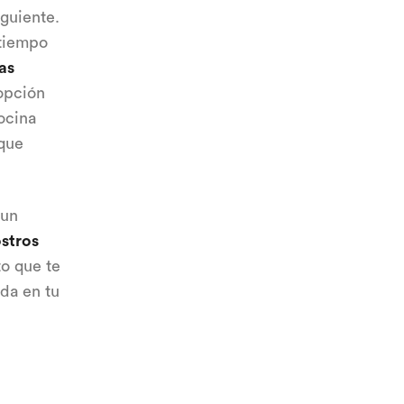
iguiente.
 tiempo
as
 opción
ocina
 que
 un
stros
to que te
da en tu