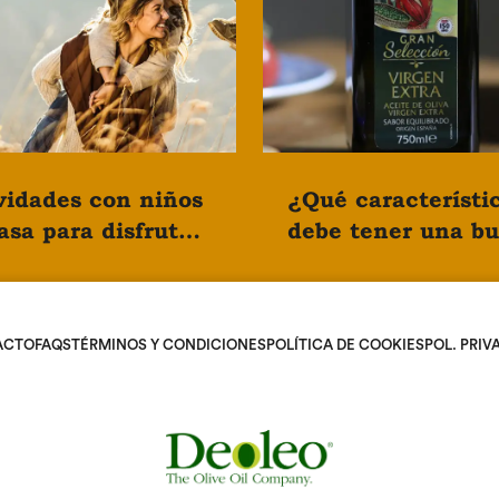
vidades con niños
¿Qué característi
asa para disfrutar
debe tener una b
n día en familia.
botella de aceite?
ACTO
FAQS
TÉRMINOS Y CONDICIONES
POLÍTICA DE COOKIES
POL. PRIV