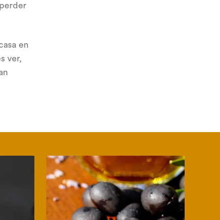
 perder
 casa en
s ver,
an