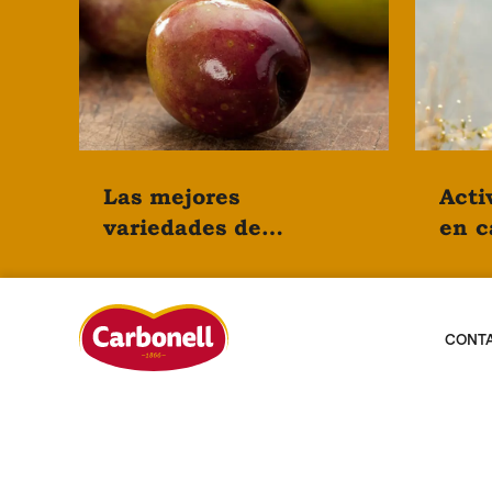
Las mejores
Acti
variedades de
en c
aceitunas según los
de u
expertos
CONT