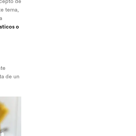
cepto de
te tema,
a
ticos o
nte
ta de un