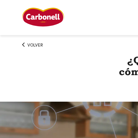
VOLVER
¿Q
cóm