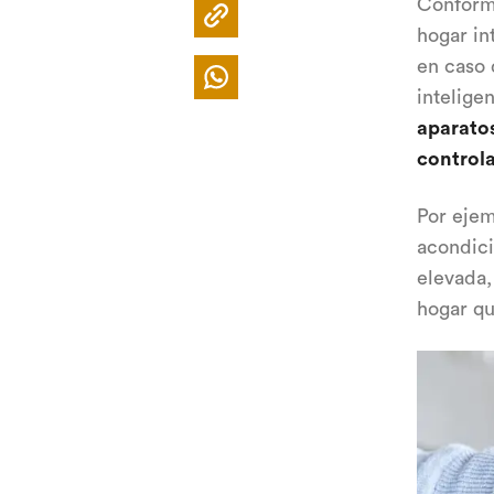
Conform
hogar in
en caso 
inteligen
aparatos
control
Por ejem
acondici
elevada,
hogar qu