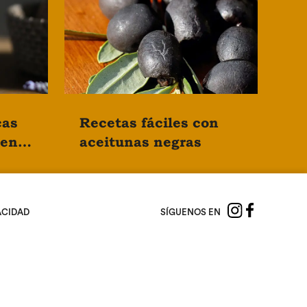
cas
Recetas fáciles con
uena
aceitunas negras
SÍGUENOS EN
ACIDAD