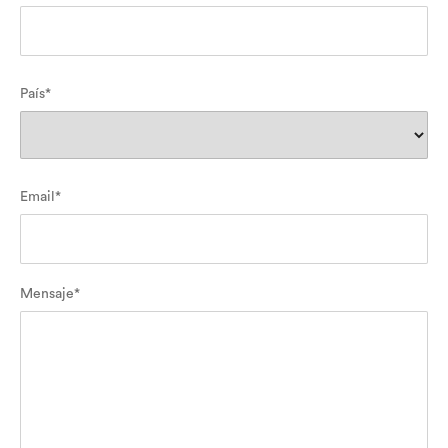
Nombre
País*
País
Email*
Mensaje*