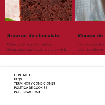
POSTRES
POSTRES
Brownie de chocolate
Mousse de 
Como postre, plato fuerte,
Delicioso postre
desayuno, snack o cena ¡nunca se le
los más golosos 
dice no a un brownie de chocolate!
CONTACTO
FAQS
TÉRMINOS Y CONDICIONES
POLÍTICA DE COOKIES
POL. PRIVACIDAD